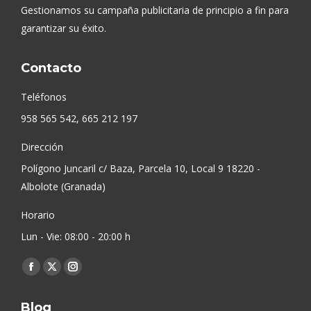
Gestionamos su campaña publicitaria de principio a fin para
garantizar su éxito.
Contacto
Teléfonos
958 565 542, 665 212 197
Dirección
Polígono Juncaril c/ Baza, Parcela 10, Local 9 18220 -
Albolote (Granada)
Horario
Lun - Vie: 08:00 - 20:00 h
Find us on:
Facebook
X
Instagram
page
page
page
Blog