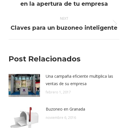
en la apertura de tu empresa
post:
NEXT
Claves para un buzoneo inteligente
Next
post:
Post Relacionados
Una campaña eficiente multiplica las
ventas de su empresa
febrero 1, 2017
Buzoneo en Granada
noviembre 6, 2016