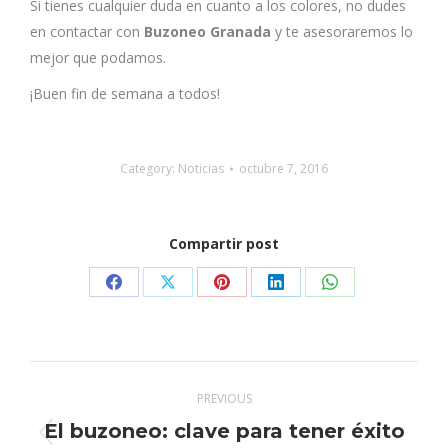
Si tienes cualquier duda en cuanto a los colores, no dudes
en contactar con
Buzoneo Granada
y te asesoraremos lo
mejor que podamos.
¡Buen fin de semana a todos!
Category:
Noticias
octubre 7, 2016
Compartir post
Share
Share
Share
Share
Share
on
on
on
on
on
Facebook
X
Pinterest
LinkedIn
WhatsApp
Post
PREVIOUS
navigation
El buzoneo: clave para tener éxito
Previous